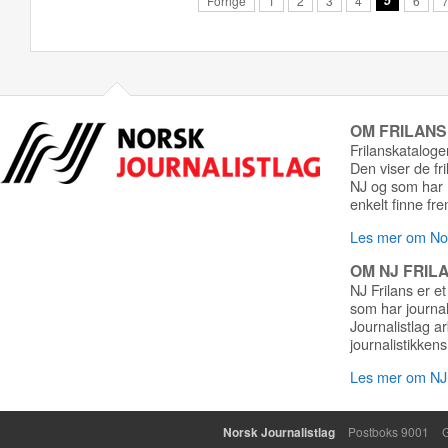
Forrige
1
2
3
4
5
6
OM FRILAN
Frilanskatalogen
Den viser de fr
NJ og som har r
enkelt finne fre
Les mer om Nor
OM NJ FRIL
NJ Frilans er et
som har journa
Journalistlag a
journalistikkens
Les mer om NJ 
Norsk Journalistlag
Postboks 9001