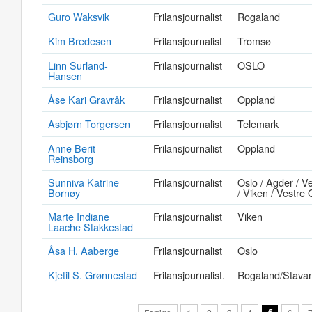
Guro Waksvik
Frilansjournalist
Rogaland
Kim Bredesen
Frilansjournalist
Tromsø
Linn Surland-
Frilansjournalist
OSLO
Hansen
Åse Kari Gravråk
Frilansjournalist
Oppland
Asbjørn Torgersen
Frilansjournalist
Telemark
Anne Berit
Frilansjournalist
Oppland
Reinsborg
Sunniva Katrine
Frilansjournalist
Oslo / Agder / V
Bornøy
/ Viken / Vestre 
Marte Indiane
Frilansjournalist
Viken
Laache Stakkestad
Åsa H. Aaberge
Frilansjournalist
Oslo
Kjetil S. Grønnestad
Frilansjournalist.
Rogaland/Stava