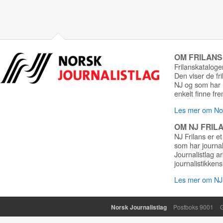
OM FRILAN
Frilanskatalogen
Den viser de fr
NJ og som har r
enkelt finne fre
Les mer om Nor
OM NJ FRIL
NJ Frilans er et
som har journa
Journalistlag a
journalistikkens
Les mer om NJ 
Norsk Journalistlag
Postboks 9001