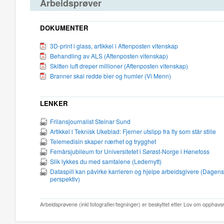
Arbeidsprøver
DOKUMENTER
3D-print i glass, artikkel i Aftenposten vitenskap
Behandling av ALS (Aftenposten vitenskap)
Skitten luft dreper millioner (Aftenposten vitenskap)
Branner skal redde bier og humler (Vi Menn)
LENKER
Frilansjournalist Steinar Sund
Artikkel i Teknisk Ukeblad: Fjerner utslipp fra fly som står stille
Telemedisin skaper nærhet og trygghet
Femårsjubileum for Universitetet i Sørøst-Norge i Hønefoss
Slik lykkes du med samtalene (Ledernytt)
Dataspill kan påvirke karrieren og hjelpe arbeidsgivere (Dagens
perspektiv)
Arbeidsprøvene (inkl fotografier/tegninger) er beskyttet etter Lov om opphavs