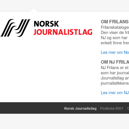
OM FRILAN
Frilanskatalogen
Den viser de fr
NJ og som har r
enkelt finne fre
Les mer om Nor
OM NJ FRIL
NJ Frilans er et
som har journa
Journalistlag a
journalistikkens
Les mer om NJ 
Norsk Journalistlag
Postboks 9001