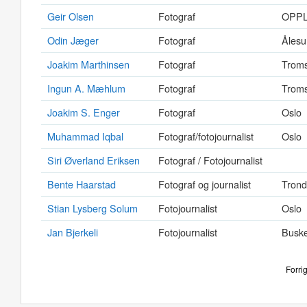
Geir Olsen
Fotograf
OPP
Odin Jæger
Fotograf
Åles
Joakim Marthinsen
Fotograf
Trom
Ingun A. Mæhlum
Fotograf
Trom
Joakim S. Enger
Fotograf
Oslo
Muhammad Iqbal
Fotograf/fotojournalist
Oslo
Siri Øverland Eriksen
Fotograf / Fotojournalist
Bente Haarstad
Fotograf og journalist
Trond
Stian Lysberg Solum
Fotojournalist
Oslo
Jan Bjerkeli
Fotojournalist
Busk
Forri