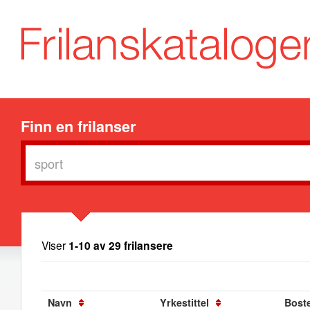
Finn en frilanser
Viser
1-10 av 29 frilansere
Navn
Yrkestittel
Bost