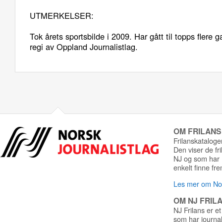
UTMERKELSER:
Tok årets sportsbilde i 2009. Har gått til topps flere g
regi av Oppland Journalistlag.
OM FRILAN
Frilanskatalogen
Den viser de fr
NJ og som har r
enkelt finne fre
Les mer om Nor
OM NJ FRIL
NJ Frilans er et
som har journa