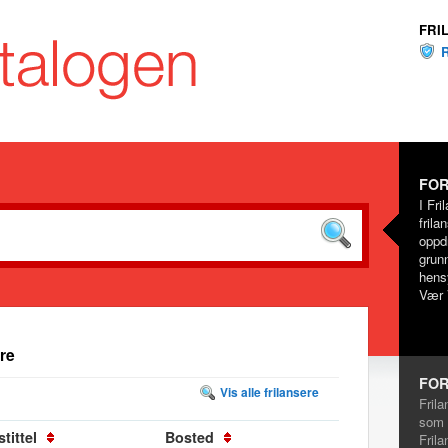
FRI
FOR
I Fri
frila
oppd
grunn
hensy
Vær 
re
FOR
Vis alle frilansere
Frila
som 
tittel
Bosted
Frila