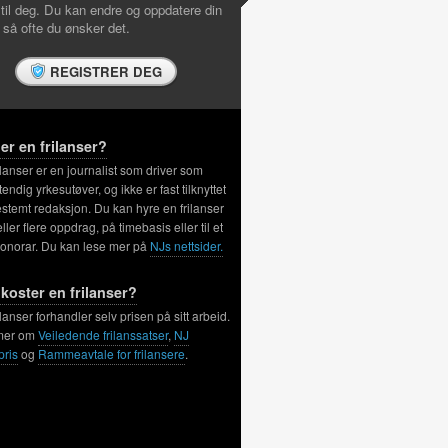
 til deg. Du kan endre og oppdatere din
l så ofte du ønsker det.
REGISTRER DEG
er en frilanser?
ilanser er en journalist som driver som
tendig yrkesutøver, og ikke er fast tilknyttet
stemt redaksjon. Du kan hyre en frilanser
 eller flere oppdrag, på timebasis eller til et
honorar. Du kan lese mer på
NJs nettsider.
koster en frilanser?
ilanser forhandler selv prisen på sitt arbeid.
mer om
Veiledende frilanssatser
,
NJ
pris
og
Rammeavtale for frilansere
.