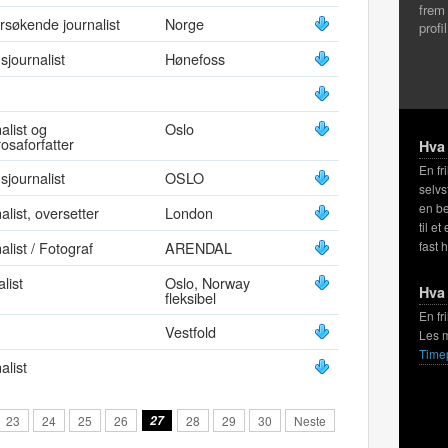
frem
søkende journalist
Norge
profi
nsjournalist
Hønefoss
alist og
Oslo
osaforfatter
Hva 
En fr
nsjournalist
OSLO
selvs
en be
alist, oversetter
London
til et
alist / Fotograf
ARENDAL
fast 
alist
Oslo, Norway
Hva 
fleksibel
En fr
Vestfold
Les 
Time
alist
23
24
25
26
27
28
29
30
Neste