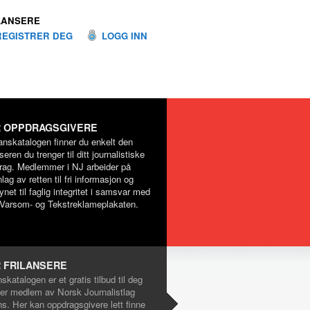
LANSERE
REGISTRER DEG
LOGG INN
 OPPDRAGSGIVERE
lanskatalogen finner du enkelt den
nseren du trenger til ditt journalistiske
rag. Medlemmer i NJ arbeider på
lag av retten til fri informasjon og
net til faglig integritet i samsvar med
Varsom- og Tekstreklameplakaten.
 FRILANSERE
nskatalogen er et gratis tilbud til deg
er medlem av Norsk Journalistlag
ns. Her kan oppdragsgivere lett finne