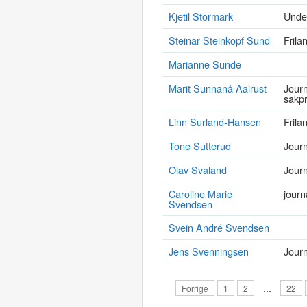
Kjetil Stormark
Under
Steinar Steinkopf Sund
Frila
Marianne Sunde
Marit Sunnanå Aalrust
Journ
sakpr
Linn Surland-Hansen
Frila
Tone Sutterud
Journ
Olav Svaland
Journ
Caroline Marie
journ
Svendsen
Svein André Svendsen
Jens Svenningsen
Journ
Forrige
1
2
…
22