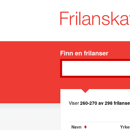
Finn en frilanser
Viser
260-270 av 298 frilanse
Navn
Yrkes