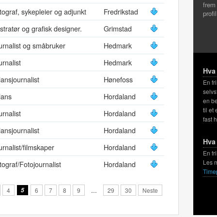
frem
tograf, sykepleier og adjunkt
Fredrikstad
profi
ustratør og grafisk designer.
Grimstad
urnalist og småbruker
Hedmark
urnalist
Hedmark
Hva 
lansjournalist
Hønefoss
En fr
selvs
lans
Hordaland
en be
til et
urnalist
Hordaland
fast 
lansjournalist
Hordaland
Hva 
urnalist/filmskaper
Hordaland
En fr
Les 
tograf/Fotojournalist
Hordaland
Time
4
5
6
7
8
9
…
29
30
Neste