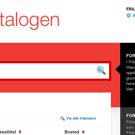
FRI
FOR
I Fri
frila
oppd
grunn
hensy
Vær 
FOR
Vis alle frilansere
Frila
som 
kestittel
Bosted
Frila