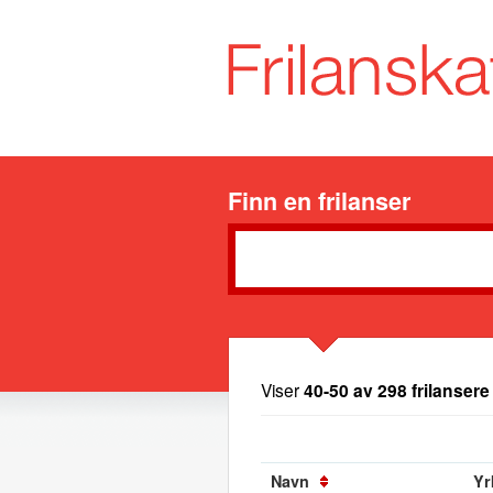
Finn en frilanser
Viser
40-50 av 298 frilansere
Navn
Yr