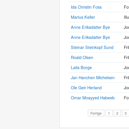
Ida Christin Foss
Fo
Marius Keller
Ill
Anne Eriksdatter Bye
Jo
Anne Eriksdatter Bye
Jo
Steinar Steinkopf Sund
Fri
Roald Olsen
Fri
Laila Borge
Jo
Jan Hanchen Michelsen
Fri
Ole Geir Herland
Jo
Omar Moayyed Habeeb
Fo
Forrige
1
2
3