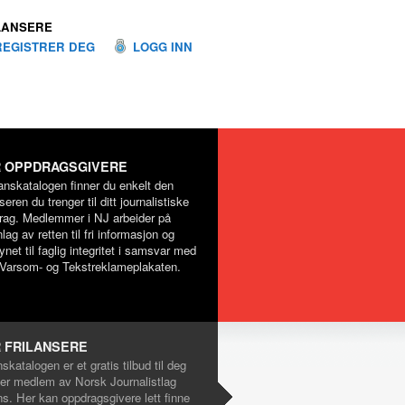
LANSERE
REGISTRER DEG
LOGG INN
 OPPDRAGSGIVERE
lanskatalogen finner du enkelt den
nseren du trenger til ditt journalistiske
rag. Medlemmer i NJ arbeider på
lag av retten til fri informasjon og
net til faglig integritet i samsvar med
Varsom- og Tekstreklameplakaten.
 FRILANSERE
nskatalogen er et gratis tilbud til deg
er medlem av Norsk Journalistlag
ns. Her kan oppdragsgivere lett finne