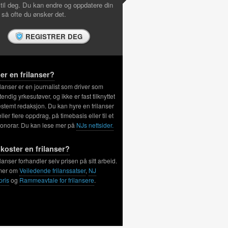
 til deg. Du kan endre og oppdatere din
l så ofte du ønsker det.
REGISTRER DEG
er en frilanser?
ilanser er en journalist som driver som
tendig yrkesutøver, og ikke er fast tilknyttet
stemt redaksjon. Du kan hyre en frilanser
 eller flere oppdrag, på timebasis eller til et
honorar. Du kan lese mer på
NJs nettsider.
koster en frilanser?
ilanser forhandler selv prisen på sitt arbeid.
mer om
Veiledende frilanssatser
,
NJ
pris
og
Rammeavtale for frilansere
.