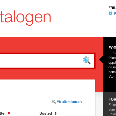
FRI
FOR
I Fri
frila
oppd
grunn
hensy
Vær 
FOR
Vis alle frilansere
Frila
som 
ttel
Bosted
Frila