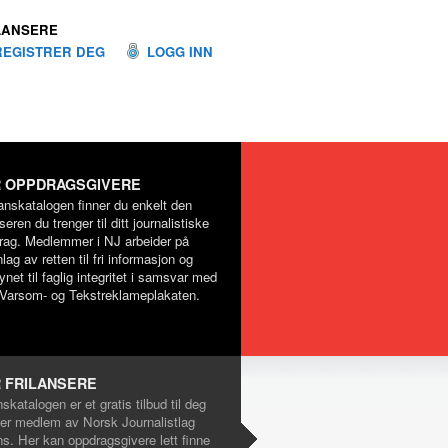
LANSERE
REGISTRER DEG
LOGG INN
 OPPDRAGSGIVERE
lanskatalogen finner du enkelt den
nseren du trenger til ditt journalistiske
rag. Medlemmer i NJ arbeider på
lag av retten til fri informasjon og
net til faglig integritet i samsvar med
Varsom- og Tekstreklameplakaten.
 FRILANSERE
nskatalogen er et gratis tilbud til deg
er medlem av Norsk Journalistlag
ns. Her kan oppdragsgivere lett finne