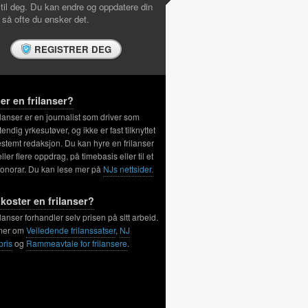
 til deg. Du kan endre og oppdatere din
l så ofte du ønsker det.
REGISTRER DEG
er en frilanser?
ilanser er en journalist som driver som
tendig yrkesutøver, og ikke er fast tilknyttet
stemt redaksjon. Du kan hyre en frilanser
 eller flere oppdrag, på timebasis eller til et
honorar. Du kan lese mer på
NJs nettsider.
koster en frilanser?
ilanser forhandler selv prisen på sitt arbeid.
mer om
Veiledende frilanssatser
,
NJ
pris
og
Rammeavtale for frilansere
.