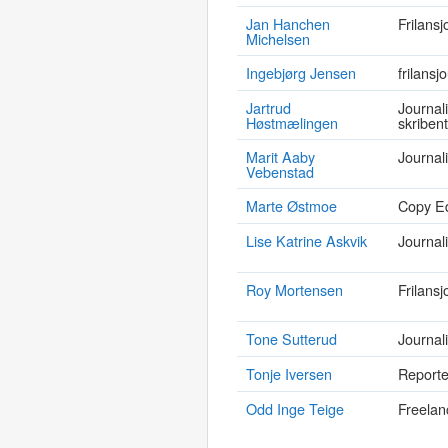
Jan Hanchen
Frilansj
Michelsen
Ingebjørg Jensen
frilansj
Jartrud
Journali
Høstmælingen
skribent
Marit Aaby
Journali
Vebenstad
Marte Østmoe
Copy Edi
Lise Katrine Askvik
Journali
Roy Mortensen
Frilansj
Tone Sutterud
Journali
Tonje Iversen
Report
Odd Inge Teige
Freelan