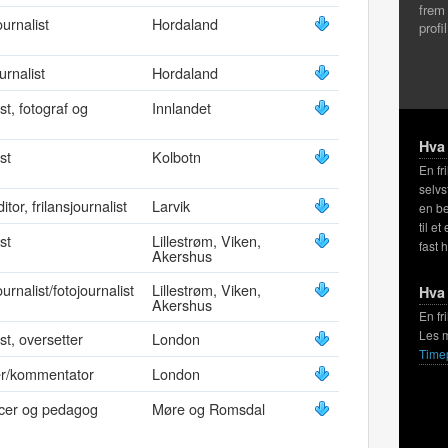
frem
ournalist
Hordaland
profi
ournalist
Hordaland
st, fotograf og
Innlandet
Hva 
st
Kolbotn
En fr
selvs
tor, frilansjournalist
Larvik
en be
til et
st
Lillestrøm, Viken,
fast 
Akershus
ournalist/fotojournalist
Lillestrøm, Viken,
Hva 
Akershus
En fr
Les 
st, oversetter
London
Time
er/kommentator
London
cer og pedagog
Møre og Romsdal