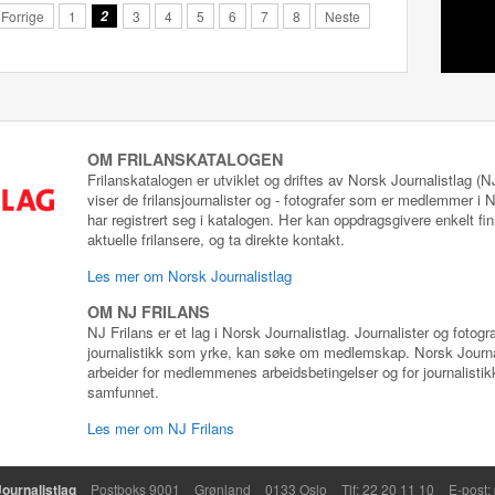
Forrige
1
2
3
4
5
6
7
8
Neste
OM FRILANSKATALOGEN
Frilanskatalogen er utviklet og driftes av Norsk Journalistlag (
viser de frilansjournalister og - fotografer som er medlemmer i
har registrert seg i katalogen. Her kan oppdragsgivere enkelt fin
aktuelle frilansere, og ta direkte kontakt.
Les mer om Norsk Journalistlag
OM NJ FRILANS
NJ Frilans er et lag i Norsk Journalistlag. Journalister og fotog
journalistikk som yrke, kan søke om medlemskap. Norsk Journa
arbeider for medlemmenes arbeidsbetingelser og for journalistikk
samfunnet.
Les mer om NJ Frilans
ournalistlag
Postboks 9001
Grønland
0133 Oslo
Tlf: 22 20 11 10
E-post: