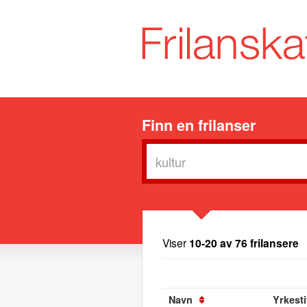
Finn en frilanser
Viser
10-20 av 76 frilansere
Navn
Yrkesti