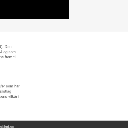
NJ). Den
 NJ og som
ne frem til
rafer som har
listlag
ens vilkår i
nj@nj.no