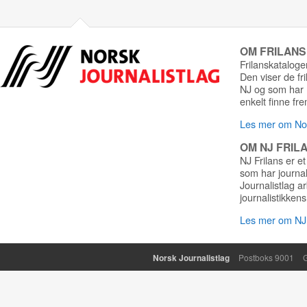
OM FRILAN
Frilanskatalogen
Den viser de fr
NJ og som har r
enkelt finne fre
Les mer om Nor
OM NJ FRIL
NJ Frilans er et
som har journa
Journalistlag a
journalistikkens
Les mer om NJ 
Norsk Journalistlag
Postboks 9001