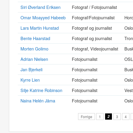
Siri Øverland Eriksen
Fotograf / Fotojournalist
Omar Moayyed Habeeb
Fotograf/Fotojournalist
Hor
Lars Martin Hunstad
Fotograf og journalist
Oslo
Bente Haarstad
Fotograf og journalist
Tron
Morten Golimo
Fotograf, Videojournalist
Bus
Adrian Nielsen
Fotojournalist
OS
Jan Bjerkeli
Fotojournalist
Bus
Kyrre Lien
Fotojournalist
Oslo
Silje Katrine Robinson
Fotojournalist
Vest
Naina Helén Jåma
Fotojournalist
Oslo
Forrige
1
2
3
4