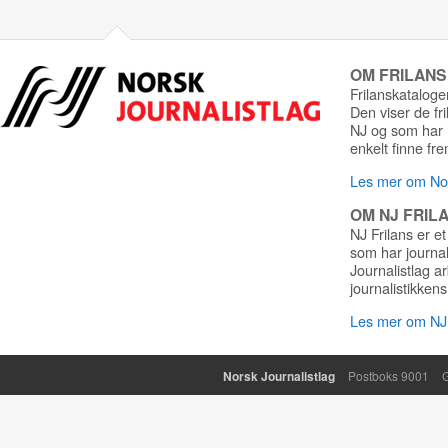
OM FRILAN
Frilanskatalogen
Den viser de fr
NJ og som har r
enkelt finne fre
Les mer om Nor
OM NJ FRIL
NJ Frilans er et
som har journa
Journalistlag a
journalistikkens
Les mer om NJ 
Norsk Journalistlag
Postboks 9001