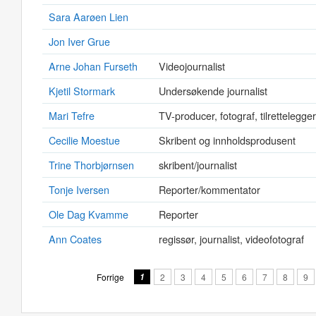
Sara Aarøen Lien
Jon Iver Grue
Arne Johan Furseth
Videojournalist
Kjetil Stormark
Undersøkende journalist
Mari Tefre
TV-producer, fotograf, tilrettelegger
Cecilie Moestue
Skribent og innholdsprodusent
Trine Thorbjørnsen
skribent/journalist
Tonje Iversen
Reporter/kommentator
Ole Dag Kvamme
Reporter
Ann Coates
regissør, journalist, videofotograf
Forrige
1
2
3
4
5
6
7
8
9