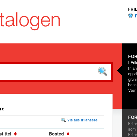
FRI
FOR
I Fri
frila
oppd
grunn
hensy
Vær 
re
FOR
Vis alle frilansere
Frila
som 
tittel
Bosted
Frila