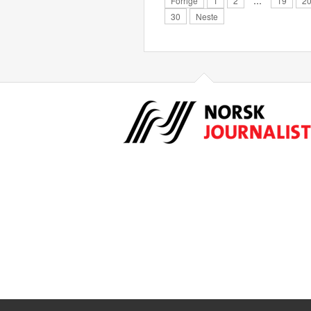
Forrige
1
2
…
19
2
30
Neste