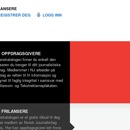
LANSERE
REGISTRER DEG
LOGG INN
 OPPDRAGSGIVERE
lanskatalogen finner du enkelt den
nseren du trenger til ditt journalistiske
rag. Medlemmer i NJ arbeider på
lag av retten til fri informasjon og
net til faglig integritet i samsvar med
Varsom- og Tekstreklameplakaten.
 FRILANSERE
nskatalogen er et gratis tilbud til deg
er medlem av Norsk Journalistlag
ns. Her kan oppdragsgivere lett finne