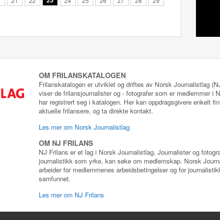
0
21
22
23
24
25
26
27
28
29
OM FRILANSKATALOGEN
Frilanskatalogen er utviklet og driftes av Norsk Journalistlag (
viser de frilansjournalister og - fotografer som er medlemmer i
har registrert seg i katalogen. Her kan oppdragsgivere enkelt fin
aktuelle frilansere, og ta direkte kontakt.
Les mer om Norsk Journalistlag
OM NJ FRILANS
NJ Frilans er et lag i Norsk Journalistlag. Journalister og fotog
journalistikk som yrke, kan søke om medlemskap. Norsk Journa
arbeider for medlemmenes arbeidsbetingelser og for journalistikk
samfunnet.
Les mer om NJ Frilans