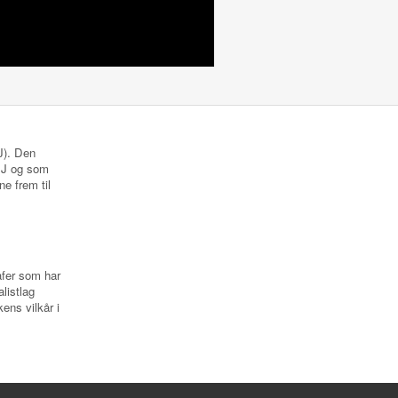
NJ). Den
 NJ og som
ne frem til
rafer som har
listlag
ens vilkår i