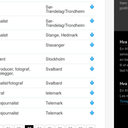
frem
Sør-
profi
Trøndelag/Trondheim
alist
Sør-
Trøndelag/Trondheim
alsit
Stange, Hedmark
Hva 
Stavanger
En fr
selvs
ent
Stockholm
en be
til et
oducer, fotograf,
Svalbard
fast 
telegger,
alist/fotograf
Svalbard
Hva 
En fr
raf
telemark
Les 
Time
nsjournalist
Telemark
nsjournalist
Telemark