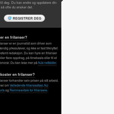
 til deg. Du kan endre og oppdatere din
l så ofte du ønsker det.
REGISTRER DEG
er en frilanser?
ilanser er en journalist som driver som
tendig yrkesutøver, og ikke er fast tilknyttet
stemt redaksjon. Du kan hyre en frilanser
 eller flere oppdrag, på timebasis eller til et
honorar. Du kan lese mer på
NJs nettsider.
koster en frilanser?
ilanser forhandler selv prisen på sitt arbeid.
mer om
Veiledende frilanssatser
,
NJ
pris
og
Rammeavtale for frilansere
.