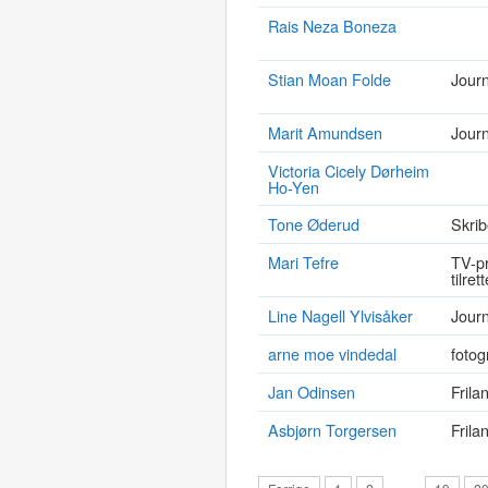
Rais Neza Boneza
Stian Moan Folde
Journ
Marit Amundsen
Journ
Victoria Cicely Dørheim
Ho-Yen
Tone Øderud
Skrib
Mari Tefre
TV-pr
tilret
Line Nagell Ylvisåker
Journ
arne moe vindedal
fotog
Jan Odinsen
Frila
Asbjørn Torgersen
Frila