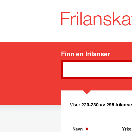
Finn en frilanser
Viser
220-230 av 298 frilanse
Navn
Yrkes