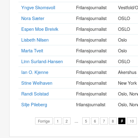
Yngve Skomsvoll
Frilansjournalist
Vestfold/O
Nora Sæter
Frilansjournalist
OSLO
Espen Moe Breivik
Frilansjournalist
OSLO
Lisbeth Nilsen
Frilansjournalist
Oslo
Marta Tveit
Frilansjournalist
Oslo
Linn Surland-Hansen
Frilansjournalist
OSLO
Ian O. Kjenne
Frilansjournalist
Akershus
Stine Welhaven
Frilansjournalist
New York
Randi Solstad
Frilansjournalist
Oslo, Nor
Silje Pileberg
frilansjournalist
Oslo, Nor
Forrige
1
2
…
5
6
7
8
9
10