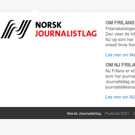
OM FRILAN
Frilanskatalogen
Den viser de fr
NJ og som har r
enkelt finne fre
Les mer om Nor
OM NJ FRIL
NJ Frilans er et
som har journa
Journalistlag a
journalistikkens
Les mer om NJ 
Norsk Journalistlag
Postboks 9001