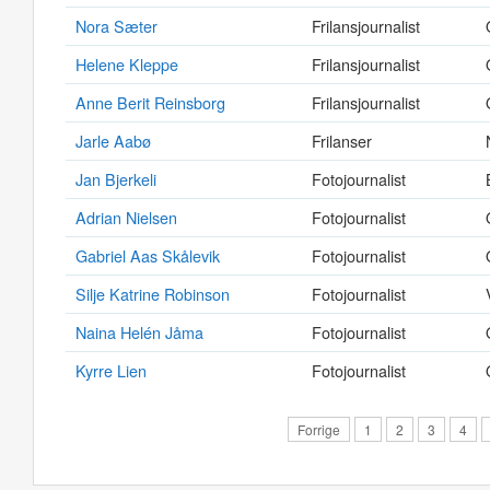
Nora Sæter
Frilansjournalist
Helene Kleppe
Frilansjournalist
Anne Berit Reinsborg
Frilansjournalist
Jarle Aabø
Frilanser
Jan Bjerkeli
Fotojournalist
Adrian Nielsen
Fotojournalist
Gabriel Aas Skålevik
Fotojournalist
Silje Katrine Robinson
Fotojournalist
Naina Helén Jåma
Fotojournalist
Kyrre Lien
Fotojournalist
Forrige
1
2
3
4