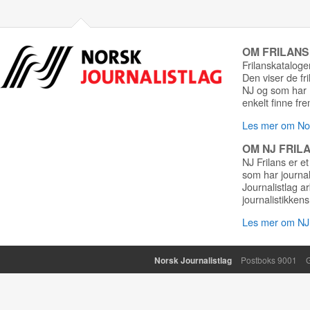
OM FRILAN
Frilanskatalogen
Den viser de fr
NJ og som har r
enkelt finne fre
Les mer om Nor
OM NJ FRIL
NJ Frilans er et
som har journa
Journalistlag a
journalistikkens
Les mer om NJ 
Norsk Journalistlag
Postboks 9001