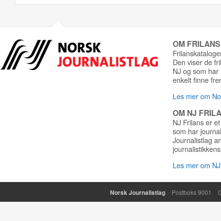
OM FRILAN
Frilanskatalogen
Den viser de fr
NJ og som har r
enkelt finne fre
Les mer om Nor
OM NJ FRIL
NJ Frilans er et
som har journa
Journalistlag a
journalistikkens
Les mer om NJ 
Norsk Journalistlag
Postboks 9001