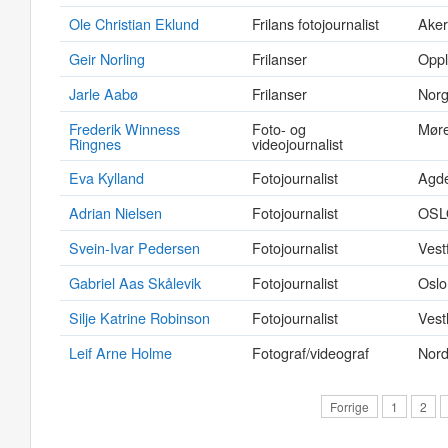
Ole Christian Eklund
Frilans fotojournalist
Aker
Geir Norling
Frilanser
Opp
Jarle Aabø
Frilanser
Nor
Frederik Winness
Foto- og
Mør
Ringnes
videojournalist
Eva Kylland
Fotojournalist
Agd
Adrian Nielsen
Fotojournalist
OSL
Svein-Ivar Pedersen
Fotojournalist
Vestf
Gabriel Aas Skålevik
Fotojournalist
Oslo
Silje Katrine Robinson
Fotojournalist
Vest
Leif Arne Holme
Fotograf/videograf
Nord
Forrige
1
2