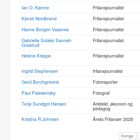
Ian O. Kjenne
Frilansjournalist
Kjersti Nordbrønd
Frilansjournalist
Hanne Borgen Vassnes
Frilansjournalist
Gabrielle Solaké Sanneh
Frilansjournalist
Graatrud
Helene Kleppe
Frilansjournalist
Ingrid Stephensen
frilansjournalist
Gerd Borchgrevink
Fotoreporter
Paul Paiewonsky
Fotograf
Terje Sundgot Hansen
Arkitekt, økonom og
pedagog
Kristina R Johnsen
Årets Frilanser 2025
Forrige