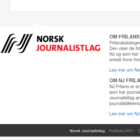
OM FRILAN
Frilanskatalogen
Den viser de fr
NJ og som har r
enkelt finne fre
Les mer om Nor
OM NJ FRIL
NJ Frilans er et
som har journa
Journalistlag a
journalistikkens
Les mer om NJ 
Norsk Journalistlag
Postboks 9001