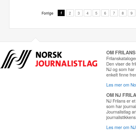
Forrige
1
2
3
4
5
6
7
8
9
OM FRILAN
Frilanskatalogen
Den viser de fr
NJ og som har r
enkelt finne fre
Les mer om Nor
OM NJ FRIL
NJ Frilans er et
som har journa
Journalistlag a
journalistikkens
Les mer om NJ 