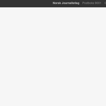
Norsk Journalistlag
Postboks 9001