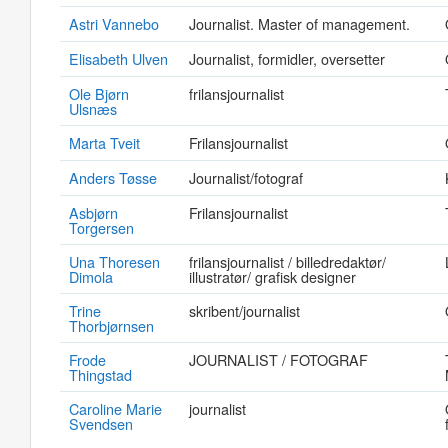
Astri Vannebo
Journalist. Master of management.
Elisabeth Ulven
Journalist, formidler, oversetter
Ole Bjørn
frilansjournalist
Ulsnæs
Marta Tveit
Frilansjournalist
Anders Tøsse
Journalist/fotograf
Asbjørn
Frilansjournalist
Torgersen
Una Thoresen
frilansjournalist / billedredaktør/
Dimola
illustratør/ grafisk designer
Trine
skribent/journalist
Thorbjørnsen
Frode
JOURNALIST / FOTOGRAF
Thingstad
Caroline Marie
journalist
Svendsen