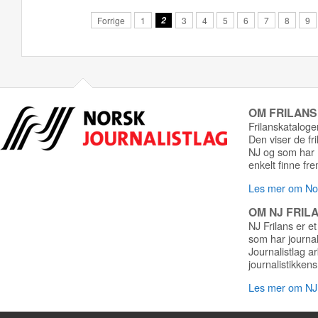
Forrige
1
2
3
4
5
6
7
8
9
OM FRILAN
Frilanskatalogen
Den viser de fr
NJ og som har r
enkelt finne fre
Les mer om Nor
OM NJ FRIL
NJ Frilans er et
som har journa
Journalistlag a
journalistikkens
Les mer om NJ 