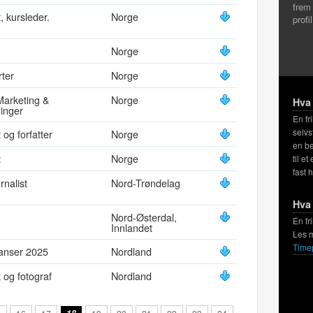
frem
, kursleder.
Norge
profi
Norge
ter
Norge
Marketing &
Norge
Hva 
inger
En fr
selvs
 og forfatter
Norge
en be
t
Norge
til et
fast 
rnalist
Nord-Trøndelag
Hva 
Nord-Østerdal,
En fr
Innlandet
Les 
Time
lanser 2025
Nordland
t og fotograf
Nordland