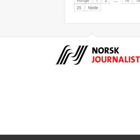
Forrige
1
2
…
14
1
25
Neste