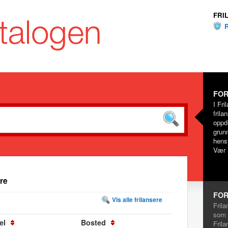
FRI
FOR
I Fri
frila
oppd
grunn
hensy
Vær 
re
FOR
Vis alle frilansere
Frila
som 
el
Bosted
Frila