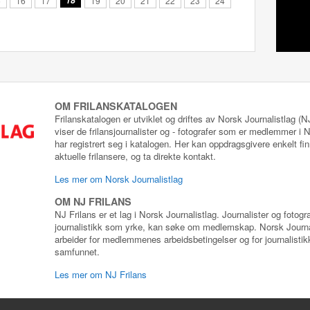
5
16
17
18
19
20
21
22
23
24
OM FRILANSKATALOGEN
Frilanskatalogen er utviklet og driftes av Norsk Journalistlag (
viser de frilansjournalister og - fotografer som er medlemmer i
har registrert seg i katalogen. Her kan oppdragsgivere enkelt fin
aktuelle frilansere, og ta direkte kontakt.
Les mer om Norsk Journalistlag
OM NJ FRILANS
NJ Frilans er et lag i Norsk Journalistlag. Journalister og fotog
journalistikk som yrke, kan søke om medlemskap. Norsk Journa
arbeider for medlemmenes arbeidsbetingelser og for journalistikk
samfunnet.
Les mer om NJ Frilans