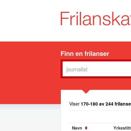
Finn en frilanser
Viser
170-180 av 244 frilanse
Navn
Yrkestitt