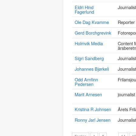
Eldri Hind
Journalist
Fagerlund
Ole Dag Kvamme
Reporter
Gerd Borchgrevink
Fotorepor
Holmvik Media
Content 
årsberetn
Sigri Sandberg
Journalist
Johannes Bjørkeli
Journalis
Odd Arnfinn
Frilansjou
Pedersen
Marit Arnesen
journalist
Kristina R Johnsen
Årets Fri
Ronny Jarl Jensen
Journalis