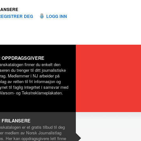
LANSERE
REGISTRER DEG
LOGG INN
 OPPDRAGSGIVERE
lanskatalogen finner du enkelt den
nseren du trenger til ditt journalistiske
rag. Medlemmer i NJ arbeider på
lag av retten til fri informasjon og
net til faglig integritet i samsvar med
Varsom- og Tekstreklameplakaten.
 FRILANSERE
nskatalogen er et gratis tilbud til deg
er medlem av Norsk Journalistlag
ns. Her kan oppdragsgivere lett finne