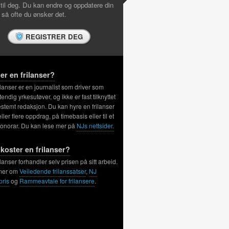
 til deg. Du kan endre og oppdatere din
l så ofte du ønsker det.
REGISTRER DEG
er en frilanser?
ilanser er en journalist som driver som
tendig yrkesutøver, og ikke er fast tilknyttet
stemt redaksjon. Du kan hyre en frilanser
 eller flere oppdrag, på timebasis eller til et
honorar. Du kan lese mer på
NJs nettsider.
koster en frilanser?
ilanser forhandler selv prisen på sitt arbeid.
mer om
Veiledende frilanssatser
,
NJ
pris
og
Rammeavtale for frilansere
.