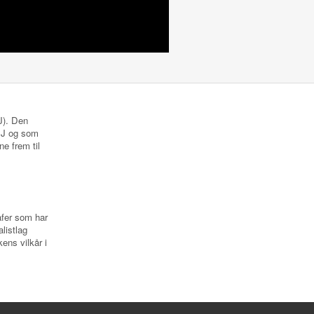
NJ). Den
 NJ og som
ne frem til
rafer som har
listlag
ens vilkår i