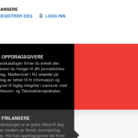
LANSERE
REGISTRER DEG
LOGG INN
 OPPDRAGSGIVERE
lanskatalogen finner du enkelt den
nseren du trenger til ditt journalistiske
rag. Medlemmer i NJ arbeider på
lag av retten til fri informasjon og
net til faglig integritet i samsvar med
Varsom- og Tekstreklameplakaten.
 FRILANSERE
nskatalogen er et gratis tilbud til deg
er medlem av Norsk Journalistlag
ns. Her kan oppdragsgivere lett finne