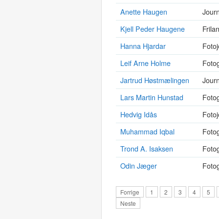
Anette Haugen
Journ
Kjell Peder Haugene
Frila
Hanna Hjardar
Fotoj
Leif Arne Holme
Fotog
Jartrud Høstmælingen
Journ
Lars Martin Hunstad
Fotog
Hedvig Idås
Fotoj
Muhammad Iqbal
Fotog
Trond A. Isaksen
Fotog
Odin Jæger
Fotog
Forrige
1
2
3
4
5
Neste