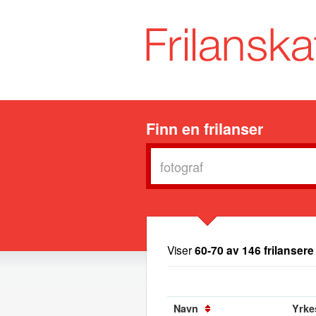
Finn en frilanser
Viser
60-70 av 146 frilansere
Navn
Yrkes