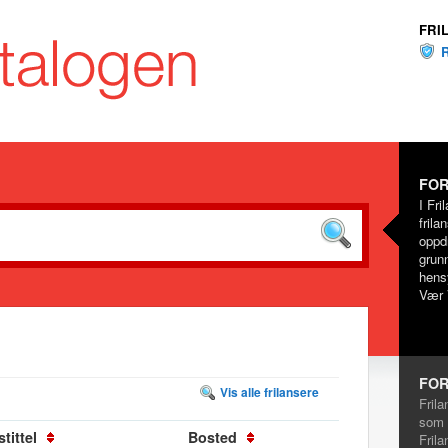
FRI
FOR
I Fri
frila
oppd
grunn
hensy
Vær 
FOR
Vis alle frilansere
Frila
som 
tittel
Bosted
Frila