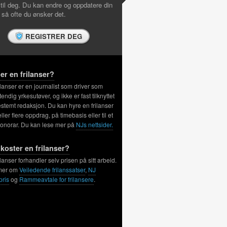
 til deg. Du kan endre og oppdatere din
l så ofte du ønsker det.
REGISTRER DEG
er en frilanser?
ilanser er en journalist som driver som
tendig yrkesutøver, og ikke er fast tilknyttet
stemt redaksjon. Du kan hyre en frilanser
 eller flere oppdrag, på timebasis eller til et
honorar. Du kan lese mer på
NJs nettsider.
koster en frilanser?
ilanser forhandler selv prisen på sitt arbeid.
mer om
Veiledende frilanssatser
,
NJ
pris
og
Rammeavtale for frilansere
.