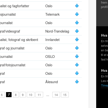
frem
alist og fagforfatter
Oslo
profi
nsjournalist
Telemark
ournalist
Oslo
raf/videograf
Nord-Trøndelag
Hva 
alist, fotograf og skribent
Innlandet
En fr
selvs
raf og journalist
Oslo
en be
til et
ournalist
OSLO
fast 
raf/fotojournalist
Oslo
Hva 
raf
Oslo
En fr
Les 
raf
Ålesund
Time
6
7
8
9
10
11
…
14
15