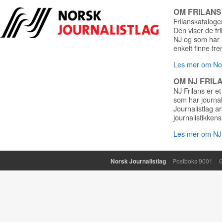
OM FRILAN
Frilanskatalogen
Den viser de fr
NJ og som har r
enkelt finne fre
Les mer om Nor
OM NJ FRIL
NJ Frilans er et
som har journa
Journalistlag a
journalistikkens
Les mer om NJ 
Norsk Journalistlag
Postboks 9001