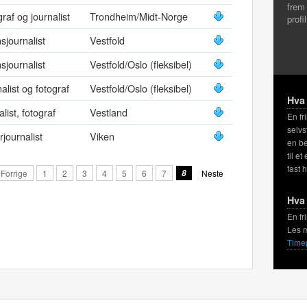
frem
raf og journalist
Trondheim/Midt-Norge
profi
nsjournalist
Vestfold
nsjournalist
Vestfold/Oslo (fleksibel)
alist og fotograf
Vestfold/Oslo (fleksibel)
Hva 
alist, fotograf
Vestland
En fr
selvs
rjournalist
Viken
en be
til et
fast 
Forrige
1
2
3
4
5
6
7
8
Neste
Hva 
En fr
Les 
Time