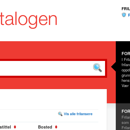
FRI
FOR
I Fri
frila
oppd
grunn
hensy
Vær 
FOR
Vis alle frilansere
Frila
som 
tittel
Bosted
Frila