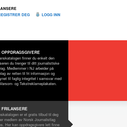
LANSERE
REGISTRER DEG
LOGG INN
 OPPDRAGSGIVERE
lanskatalogen finner du enkelt den
nseren du trenger til ditt journalistiske
rag. Medlemmer i NJ arbeider på
lag av retten til fri informasjon og
net til faglig integritet i samsvar med
Varsom- og Tekstreklameplakaten.
 FRILANSERE
nskatalogen er et gratis tilbud til deg
er medlem av Norsk Journalistlag
ns. Her kan oppdragsgivere lett finne