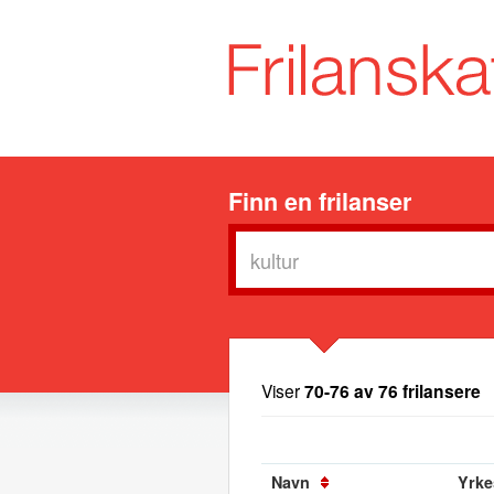
Finn en frilanser
Viser
70-76 av 76 frilansere
Navn
Yrkes