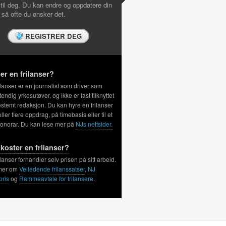
 til deg. Du kan endre og oppdatere din
l så ofte du ønsker det.
REGISTRER DEG
er en frilanser?
ilanser er en journalist som driver som
tendig yrkesutøver, og ikke er fast tilknyttet
stemt redaksjon. Du kan hyre en frilanser
 eller flere oppdrag, på timebasis eller til et
honorar. Du kan lese mer på
NJs nettsider.
koster en frilanser?
ilanser forhandler selv prisen på sitt arbeid.
mer om
Veiledende frilanssatser
,
NJ
pris
og
Rammeavtale for frilansere
.