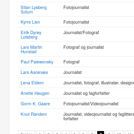
Stian Lysberg
Fotojournalist
Solum
Kyrre Lien
Fotojournalist
Eirik Dyrøy
Journalist/Fotograf
Lotsberg
Lars Martin
Fotograf og journalist
Hunstad
Paul Paiewonsky
Fotograf
Lars Aarønæs
Journalist
Lena Eidem
Journalist, fotograf, illustratør, design
Anette Haugen
Journalist og fagforfatter
Gorm K. Gaare
Fotojournalist/Videojournalist
Knut Randem
Journalist, videojournalist og faglitte
forfatter