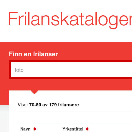
Finn en frilanser
Viser
70-80 av 179 frilansere
Navn
Yrkestittel