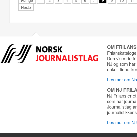
Forrige
1
2
3
4
5
6
7
8
9
10
11
Neste
OM FRILAN
Frilanskatalogen
Den viser de fr
NJ og som har r
enkelt finne fre
Les mer om Nor
OM NJ FRIL
NJ Frilans er et
som har journa
Journalistlag a
journalistikkens
Les mer om NJ 