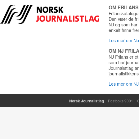
OM FRILAN
Frilanskatalogen
Den viser de fr
NJ og som har r
enkelt finne fre
Les mer om Nor
OM NJ FRIL
NJ Frilans er et
som har journa
Journalistlag a
journalistikkens
Les mer om NJ 
Norsk Journalistlag
Postboks 9001