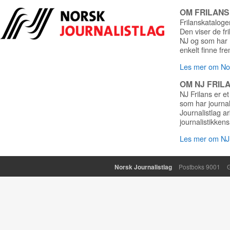
OM FRILAN
Frilanskatalogen
Den viser de fr
NJ og som har r
enkelt finne fre
Les mer om Nor
OM NJ FRIL
NJ Frilans er et
som har journa
Journalistlag a
journalistikkens
Les mer om NJ 
Norsk Journalistlag
Postboks 9001