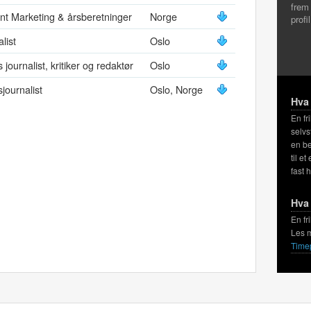
frem
nt Marketing & årsberetninger
Norge
profi
list
Oslo
s journalist, kritiker og redaktør
Oslo
sjournalist
Oslo, Norge
Hva 
En fr
selvs
en be
til et
fast 
Hva 
En fr
Les 
Time