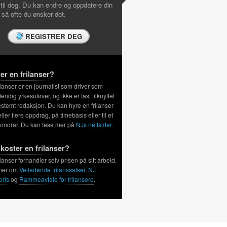
 til deg. Du kan endre og oppdatere din
l så ofte du ønsker det.
REGISTRER DEG
er en frilanser?
ilanser er en journalist som driver som
tendig yrkesutøver, og ikke er fast tilknyttet
stemt redaksjon. Du kan hyre en frilanser
 eller flere oppdrag, på timebasis eller til et
honorar. Du kan lese mer på
NJs nettsider.
koster en frilanser?
ilanser forhandler selv prisen på sitt arbeid.
mer om
Veiledende frilanssatser
,
NJ
pris
og
Rammeavtale for frilansere
.