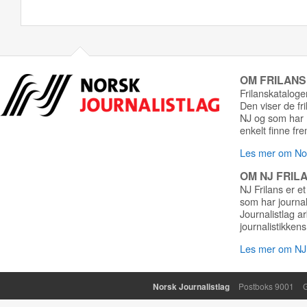
OM FRILAN
Frilanskatalogen
Den viser de fr
NJ og som har r
enkelt finne fre
Les mer om Nor
OM NJ FRIL
NJ Frilans er et
som har journa
Journalistlag a
journalistikkens
Les mer om NJ 
Norsk Journalistlag
Postboks 9001