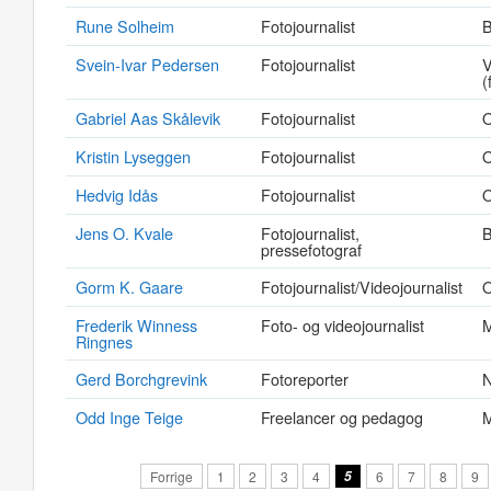
Rune Solheim
Fotojournalist
B
Svein-Ivar Pedersen
Fotojournalist
V
(
Gabriel Aas Skålevik
Fotojournalist
O
Kristin Lyseggen
Fotojournalist
O
Hedvig Idås
Fotojournalist
Jens O. Kvale
Fotojournalist,
pressefotograf
Gorm K. Gaare
Fotojournalist/Videojournalist
O
Frederik Winness
Foto- og videojournalist
M
Ringnes
Gerd Borchgrevink
Fotoreporter
N
Odd Inge Teige
Freelancer og pedagog
M
Forrige
1
2
3
4
5
6
7
8
9