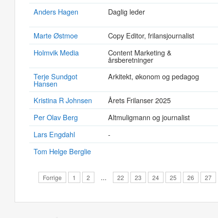
Anders Hagen
Daglig leder
Marte Østmoe
Copy Editor, frilansjournalist
Holmvik Media
Content Marketing &
årsberetninger
Terje Sundgot
Arkitekt, økonom og pedagog
Hansen
Kristina R Johnsen
Årets Frilanser 2025
Per Olav Berg
Altmuligmann og journalist
Lars Engdahl
-
Tom Helge Berglie
Forrige
1
2
…
22
23
24
25
26
27