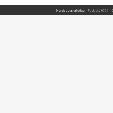
Norsk Journalistlag
Postboks 9001