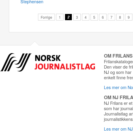
Stephensen
Forrige
1
2
3
4
5
6
7
8
9
OM FRILAN
Frilanskatalogen
Den viser de fr
NJ og som har r
enkelt finne fre
Les mer om Nor
OM NJ FRIL
NJ Frilans er et
som har journa
Journalistlag a
journalistikkens
Les mer om NJ 