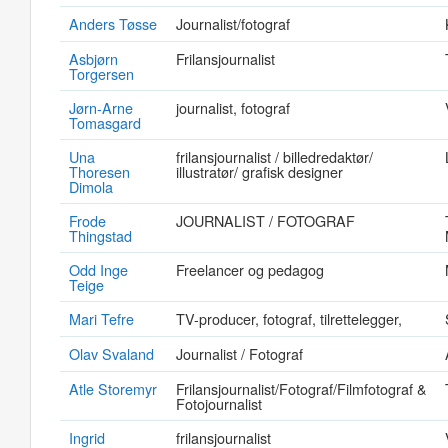
Anders Tøsse
Journalist/fotograf
Asbjørn
Frilansjournalist
Torgersen
Jørn-Arne
journalist, fotograf
Tomasgard
Una
frilansjournalist / billedredaktør/
Thoresen
illustratør/ grafisk designer
Dimola
Frode
JOURNALIST / FOTOGRAF
Thingstad
Odd Inge
Freelancer og pedagog
Teige
Mari Tefre
TV-producer, fotograf, tilrettelegger,
Olav Svaland
Journalist / Fotograf
Atle Storemyr
Frilansjournalist/Fotograf/Filmfotograf &
Fotojournalist
Ingrid
frilansjournalist