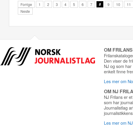
Forrige
1
2
3
4
5
6
7
8
9
10
11
Neste
OM FRILAN
Frilanskatalogen
Den viser de fr
NJ og som har r
enkelt finne fre
Les mer om Nor
OM NJ FRIL
NJ Frilans er et
som har journa
Journalistlag a
journalistikkens
Les mer om NJ 