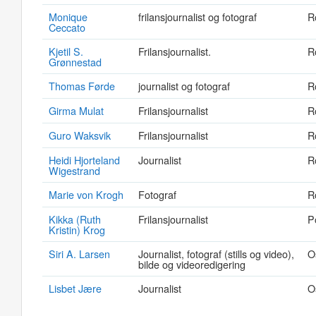
Monique
frilansjournalist og fotograf
R
Ceccato
Kjetil S.
Frilansjournalist.
R
Grønnestad
Thomas Førde
journalist og fotograf
R
Girma Mulat
Frilansjournalist
R
Guro Waksvik
Frilansjournalist
R
Heidi Hjorteland
Journalist
R
Wigestrand
Marie von Krogh
Fotograf
R
Kikka (Ruth
Frilansjournalist
P
Kristin) Krog
Siri A. Larsen
Journalist, fotograf (stills og video),
O
bilde og videoredigering
Lisbet Jære
Journalist
O