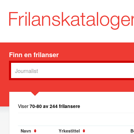
Finn en frilanser
Viser
70-80 av 244 frilansere
Navn
Yrkestittel
B