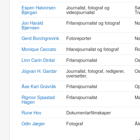
Espen Halvorsen
Journalist, fotograf og
Sø
Bjørgan
videojournalist
Tr
Jon Harald
Frilansjournalist og fotograf
No
Bjørnsen
Gerd Borchgrevink
Fotoreporter
No
Monique Ceccato
frilansjournalist og fotograf
Ro
Linn Carin Dirdal
Frilansjournalist
Os
Jógvan H. Gardar
Journalist, fotograf, redigerer,
Os
oversetter,
Åse Kari Gravråk
Frilansjournalist
Op
Rigmor Sjaastad
Frilansjournalist
Mø
Hagen
Rune Hov
Dokumentarfilmskaper
Odin Jæger
Fotograf
Ål