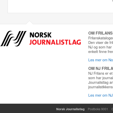
OM FRILAN
Frilanskatalogen
Den viser de fr
NJ og som har r
enkelt finne fre
Les mer om Nor
OM NJ FRIL
NJ Frilans er et
som har journa
Journalistlag a
journalistikkens
Les mer om NJ 
Norsk Journalistlag
Postboks 9001