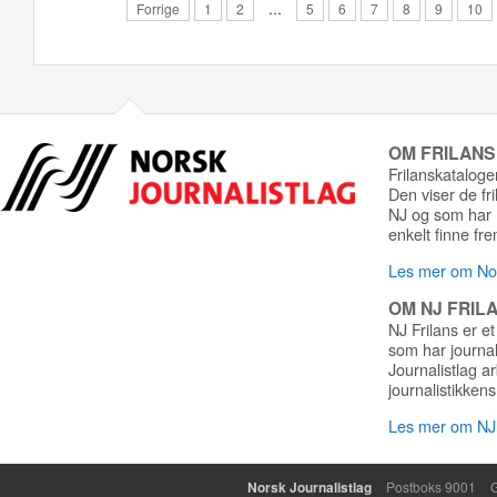
Forrige
1
2
…
5
6
7
8
9
10
OM FRILAN
Frilanskatalogen
Den viser de fr
NJ og som har r
enkelt finne fre
Les mer om Nor
OM NJ FRIL
NJ Frilans er et
som har journa
Journalistlag a
journalistikkens
Les mer om NJ 
Norsk Journalistlag
Postboks 9001