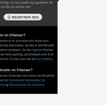
 til deg. Du kan endre og oppdatere din
l så ofte du ønsker det.
REGISTRER DEG
er en frilanser?
ilanser er en journalist som driver som
tendig yrkesutøver, og ikke er fast tilknyttet
stemt redaksjon. Du kan hyre en frilanser
 eller flere oppdrag, på timebasis eller til et
honorar. Du kan lese mer på
NJs nettsider.
koster en frilanser?
ilanser forhandler selv prisen på sitt arbeid.
mer om
Veiledende frilanssatser
,
NJ
pris
og
Rammeavtale for frilansere
.