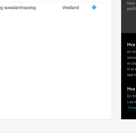
frem
og sosialantropolog
Vestland
profi
Hva 
En fr
selvs
en be
til et
fast 
Hva 
En fr
Les 
Time