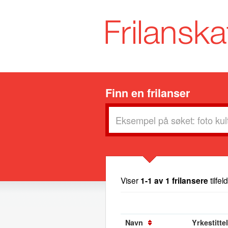
Finn en frilanser
Viser
1-1 av 1 frilansere
tilfel
Navn
Yrkestittel