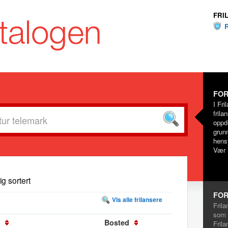
FRI
FOR
I Fri
frila
oppd
grunn
hensy
Vær 
dig sortert
FOR
Vis alle frilansere
Frila
som 
Bosted
Frila