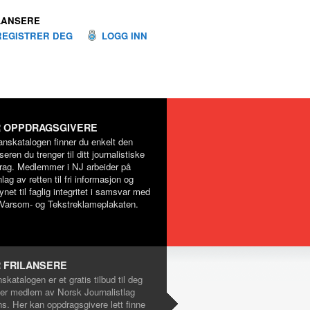
LANSERE
REGISTRER DEG
LOGG INN
 OPPDRAGSGIVERE
lanskatalogen finner du enkelt den
nseren du trenger til ditt journalistiske
rag. Medlemmer i NJ arbeider på
lag av retten til fri informasjon og
net til faglig integritet i samsvar med
Varsom- og Tekstreklameplakaten.
 FRILANSERE
nskatalogen er et gratis tilbud til deg
er medlem av Norsk Journalistlag
ns. Her kan oppdragsgivere lett finne