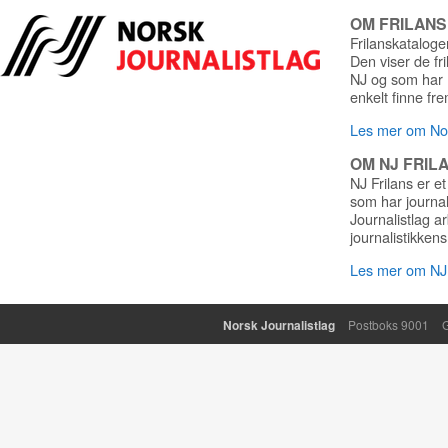
OM FRILAN
Frilanskatalogen
Den viser de fr
NJ og som har r
enkelt finne fre
Les mer om Nor
OM NJ FRIL
NJ Frilans er et
som har journa
Journalistlag a
journalistikkens
Les mer om NJ 
Norsk Journalistlag
Postboks 9001