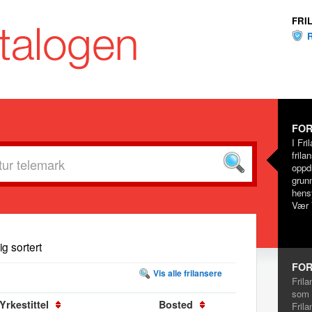
FRI
FOR
I Fri
frila
oppd
grunn
hensy
Vær 
dig sortert
FOR
Vis alle frilansere
Frila
som 
Yrkestittel
Bosted
Frila