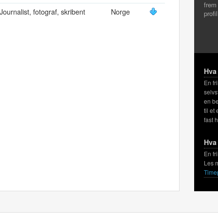
frem
Journalist, fotograf, skribent
Norge
profi
Hva 
En fr
selvs
en be
til et
fast 
Hva 
En fr
Les 
Time