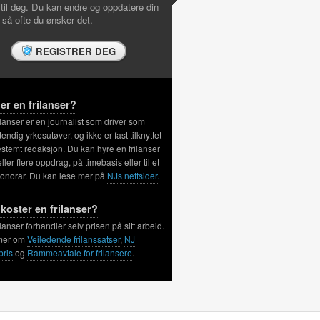
 til deg. Du kan endre og oppdatere din
l så ofte du ønsker det.
REGISTRER DEG
er en frilanser?
ilanser er en journalist som driver som
tendig yrkesutøver, og ikke er fast tilknyttet
stemt redaksjon. Du kan hyre en frilanser
 eller flere oppdrag, på timebasis eller til et
honorar. Du kan lese mer på
NJs nettsider.
koster en frilanser?
ilanser forhandler selv prisen på sitt arbeid.
mer om
Veiledende frilanssatser
,
NJ
pris
og
Rammeavtale for frilansere
.