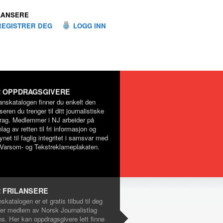
LANSERE
REGISTRER DEG
LOGG INN
 OPPDRAGSGIVERE
lanskatalogen finner du enkelt den
nseren du trenger til ditt journalistiske
rag. Medlemmer i NJ arbeider på
lag av retten til fri informasjon og
net til faglig integritet i samsvar med
Varsom- og Tekstreklameplakaten.
 FRILANSERE
nskatalogen er et gratis tilbud til deg
er medlem av Norsk Journalistlag
ns. Her kan oppdragsgivere lett finne