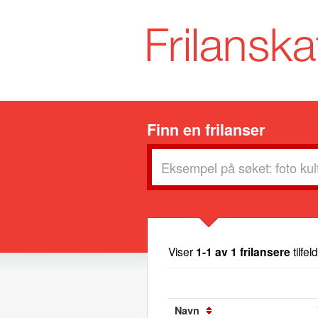
Finn en frilanser
Viser
1-1 av 1 frilansere
tilfel
Navn