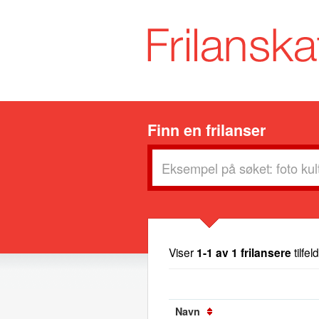
Finn en frilanser
Viser
1-1 av 1 frilansere
tilfel
Navn