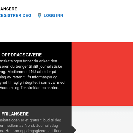
LANSERE
REGISTRER DEG
LOGG INN
 OPPDRAGSGIVERE
lanskatalogen finner du enkelt den
nseren du trenger til ditt journalistiske
rag. Medlemmer i NJ arbeider på
lag av retten til fri informasjon og
net til faglig integritet i samsvar med
Varsom- og Tekstreklameplakaten.
 FRILANSERE
nskatalogen er et gratis tilbud til deg
er medlem av Norsk Journalistlag
ns. Her kan oppdragsgivere lett finne