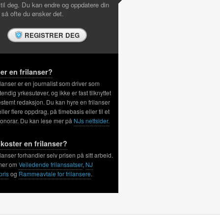
 til deg. Du kan endre og oppdatere din
l så ofte du ønsker det.
REGISTRER DEG
er en frilanser?
ilanser er en journalist som driver som
tendig yrkesutøver, og ikke er fast tilknyttet
stemt redaksjon. Du kan hyre en frilanser
 eller flere oppdrag, på timebasis eller til et
honorar. Du kan lese mer på
NJs nettsider.
koster en frilanser?
ilanser forhandler selv prisen på sitt arbeid.
mer om
Veiledende frilanssatser
,
NJ
pris
og
Rammeavtale for frilansere
.