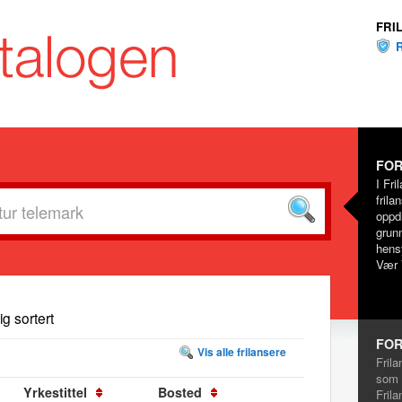
FRI
FOR
I Fri
frila
oppd
grunn
hensy
Vær 
dig sortert
FOR
Vis alle frilansere
Frila
som 
Yrkestittel
Bosted
Frila