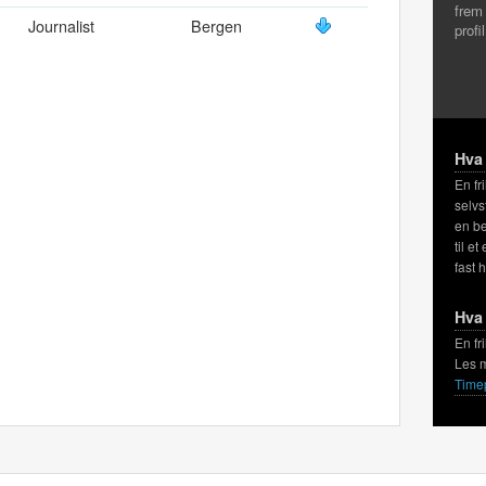
frem
Journalist
Bergen
profi
Hva 
En fr
selvs
en be
til et
fast 
Hva 
En fr
Les 
Time