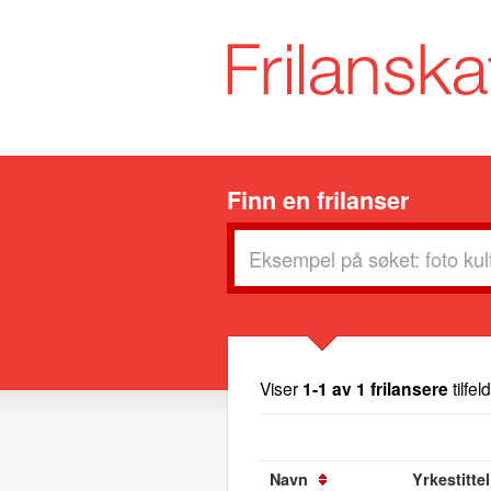
Finn en frilanser
Viser
1-1 av 1 frilansere
tilfel
Navn
Yrkestittel