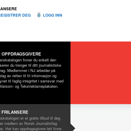
LANSERE
REGISTRER DEG
LOGG INN
 OPPDRAGSGIVERE
lanskatalogen finner du enkelt den
nseren du trenger til ditt journalistiske
rag. Medlemmer i NJ arbeider på
lag av retten til fri informasjon og
net til faglig integritet i samsvar med
Varsom- og Tekstreklameplakaten.
 FRILANSERE
nskatalogen er et gratis tilbud til deg
er medlem av Norsk Journalistlag
ns. Her kan oppdragsgivere lett finne