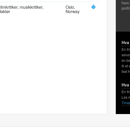
frem
filmkritiker, musikkritiker,
Oslo,
profi
aktør
Norway
Hva 
En fr
selvs
en be
til et
fast 
Hva 
En fr
Les 
Time