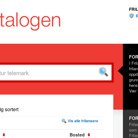
FRI
FOR
I Fri
frila
oppd
grunn
hensy
Vær 
dig sortert
FOR
Vis alle frilansere
Frila
som 
Bosted
Frila