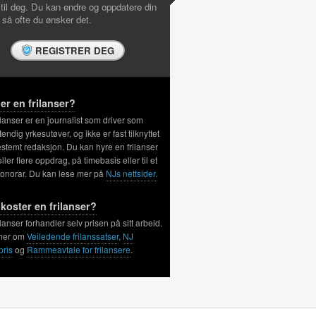
 til deg. Du kan endre og oppdatere din
l så ofte du ønsker det.
REGISTRER DEG
er en frilanser?
ilanser er en journalist som driver som
tendig yrkesutøver, og ikke er fast tilknyttet
stemt redaksjon. Du kan hyre en frilanser
 eller flere oppdrag, på timebasis eller til et
honorar. Du kan lese mer på
NJs nettsider.
koster en frilanser?
ilanser forhandler selv prisen på sitt arbeid.
mer om
Veiledende frilanssatser
,
NJ
pris
og
Rammeavtale for frilansere
.