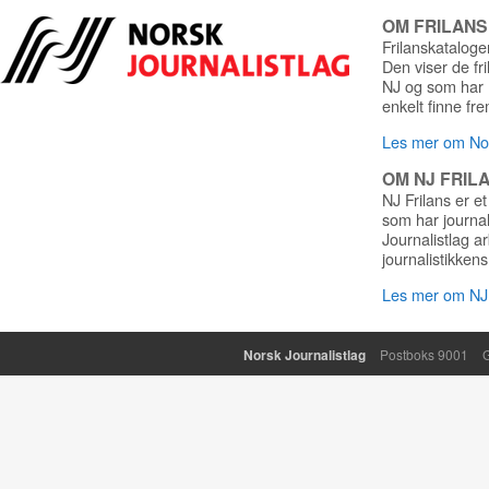
OM FRILAN
Frilanskatalogen
Den viser de fr
NJ og som har r
enkelt finne fre
Les mer om Nor
OM NJ FRIL
NJ Frilans er et
som har journa
Journalistlag a
journalistikkens
Les mer om NJ 
Norsk Journalistlag
Postboks 9001