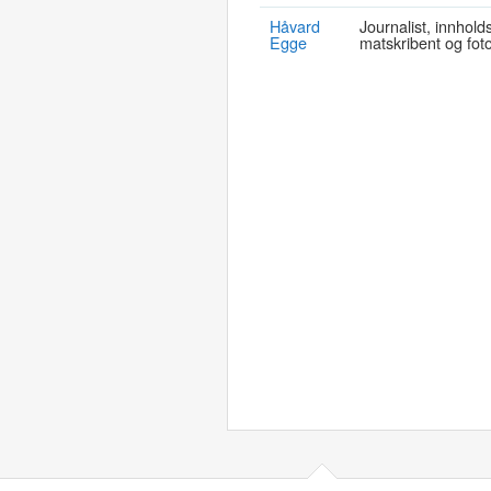
Håvard
Journalist, innhol
Egge
matskribent og fot