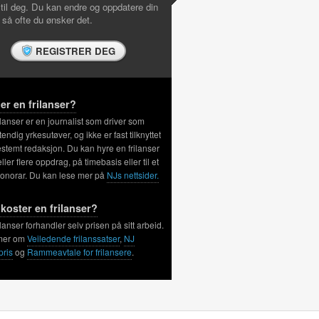
 til deg. Du kan endre og oppdatere din
l så ofte du ønsker det.
REGISTRER DEG
er en frilanser?
ilanser er en journalist som driver som
tendig yrkesutøver, og ikke er fast tilknyttet
stemt redaksjon. Du kan hyre en frilanser
 eller flere oppdrag, på timebasis eller til et
honorar. Du kan lese mer på
NJs nettsider.
koster en frilanser?
ilanser forhandler selv prisen på sitt arbeid.
mer om
Veiledende frilanssatser
,
NJ
pris
og
Rammeavtale for frilansere
.