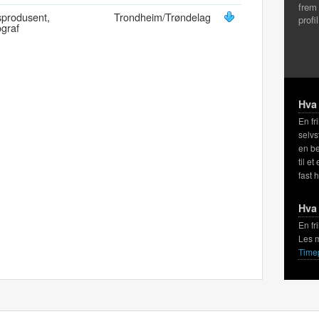
frem
dsprodusent,
Trondheim/Trøndelag
profi
ograf
Hva 
En fr
selvs
en be
til et
fast 
Hva 
En fr
Les 
Time