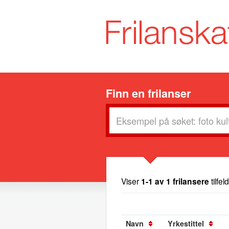
Finn en frilanser
Viser
1-1 av 1 frilansere
tilfel
Navn
Yrkestittel