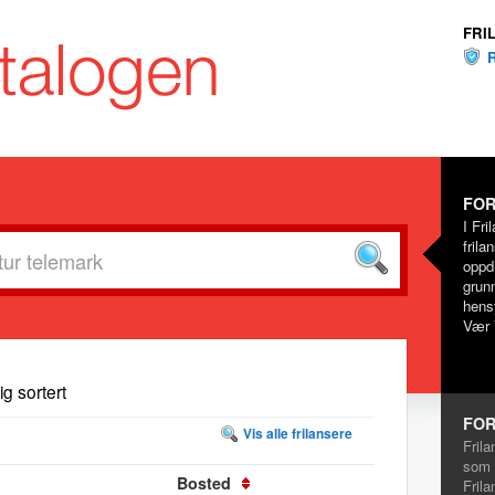
FRI
FOR
I Fri
frila
oppd
grunn
hensy
Vær 
dig sortert
FOR
Vis alle frilansere
Frila
som 
Bosted
Frila