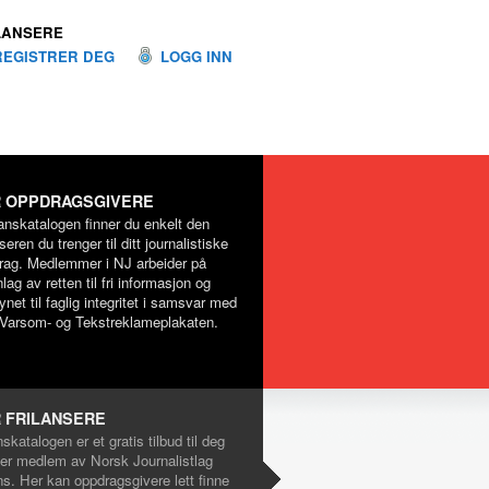
LANSERE
REGISTRER DEG
LOGG INN
 OPPDRAGSGIVERE
lanskatalogen finner du enkelt den
nseren du trenger til ditt journalistiske
rag. Medlemmer i NJ arbeider på
lag av retten til fri informasjon og
net til faglig integritet i samsvar med
Varsom- og Tekstreklameplakaten.
 FRILANSERE
nskatalogen er et gratis tilbud til deg
er medlem av Norsk Journalistlag
ns. Her kan oppdragsgivere lett finne