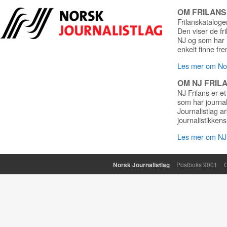
OM FRILAN
Frilanskatalogen
Den viser de fr
NJ og som har r
enkelt finne fre
Les mer om Nor
OM NJ FRIL
NJ Frilans er et
som har journa
Journalistlag a
journalistikkens
Les mer om NJ 
Norsk Journalistlag
Postboks 9001