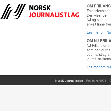
OM FRILAN
Frilanskatalogen
Den viser de fr
NJ og som har r
enkelt finne fre
Les mer om Nor
OM NJ FRIL
NJ Frilans er et
som har journa
Journalistlag a
journalistikkens
Les mer om NJ 
Norsk Journalistlag
Postboks 9001