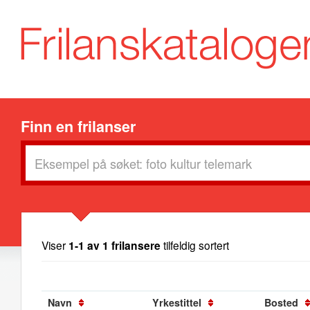
Finn en frilanser
Viser
1-1 av 1 frilansere
tilfeldig sortert
Navn
Yrkestittel
Bosted