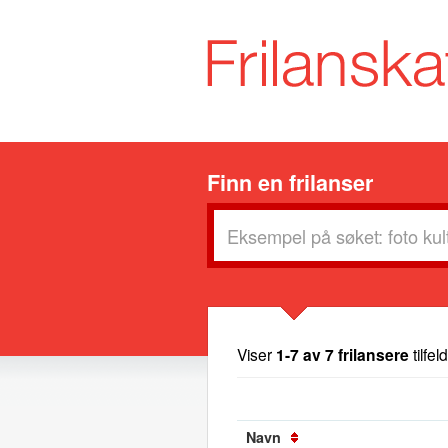
Finn en frilanser
Viser
1-7 av 7 frilansere
tilfel
Navn