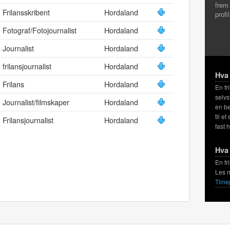
frem
Frilansskribent
Hordaland
profi
Fotograf/Fotojournalist
Hordaland
Journalist
Hordaland
frilansjournalist
Hordaland
Hva 
Frilans
Hordaland
En fr
selvs
Journalist/filmskaper
Hordaland
en be
til et
Frilansjournalist
Hordaland
fast 
Hva 
En fr
Les 
Time