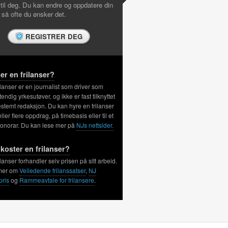
 til deg. Du kan endre og oppdatere din
l så ofte du ønsker det.
REGISTRER DEG
er en frilanser?
ilanser er en journalist som driver som
tendig yrkesutøver, og ikke er fast tilknyttet
stemt redaksjon. Du kan hyre en frilanser
 eller flere oppdrag, på timebasis eller til et
honorar. Du kan lese mer på
NJs nettsider.
koster en frilanser?
ilanser forhandler selv prisen på sitt arbeid.
mer om
Veiledende frilanssatser
,
NJ
pris
og
Rammeavtale for frilansere
.