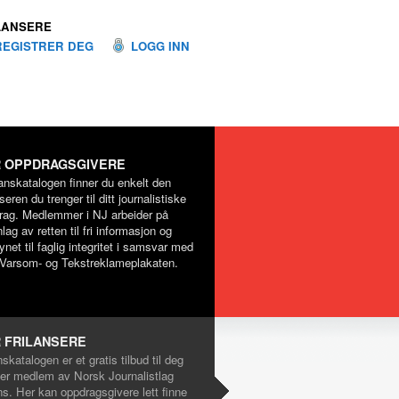
LANSERE
REGISTRER DEG
LOGG INN
 OPPDRAGSGIVERE
lanskatalogen finner du enkelt den
nseren du trenger til ditt journalistiske
rag. Medlemmer i NJ arbeider på
lag av retten til fri informasjon og
net til faglig integritet i samsvar med
Varsom- og Tekstreklameplakaten.
 FRILANSERE
nskatalogen er et gratis tilbud til deg
er medlem av Norsk Journalistlag
ns. Her kan oppdragsgivere lett finne