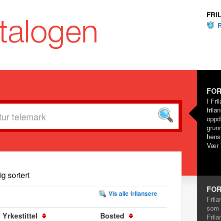
FRI
FOR
I Fri
frila
oppd
grunn
hensy
Vær 
dig sortert
FOR
Vis alle frilansere
Frila
som 
Yrkestittel
Bosted
Frila