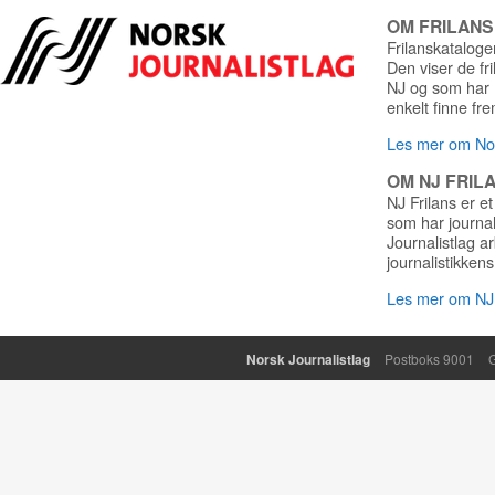
OM FRILAN
Frilanskatalogen
Den viser de fr
NJ og som har r
enkelt finne fre
Les mer om Nor
OM NJ FRIL
NJ Frilans er et
som har journa
Journalistlag a
journalistikkens
Les mer om NJ 
Norsk Journalistlag
Postboks 9001