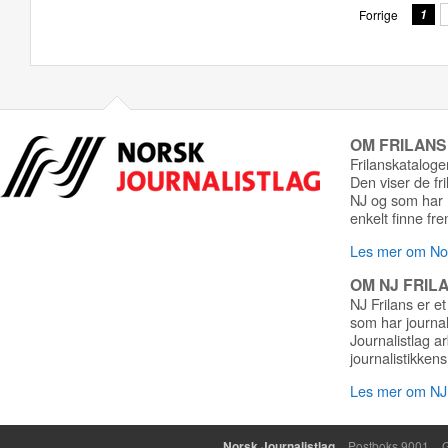
Forrige
1
OM FRILAN
Frilanskatalogen
Den viser de fr
NJ og som har r
enkelt finne fre
Les mer om Nor
OM NJ FRIL
NJ Frilans er et
som har journa
Journalistlag a
journalistikkens
Les mer om NJ 
Norsk Journalistlag
Postboks 9001