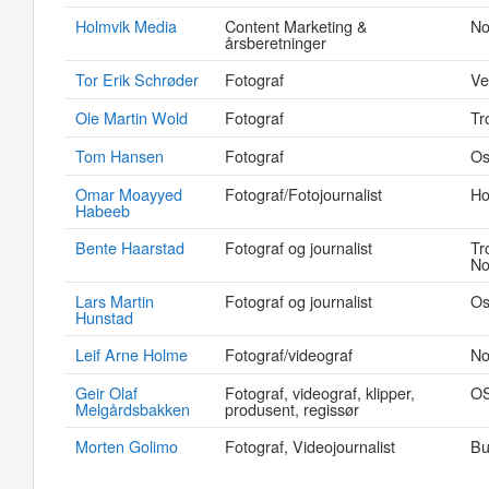
Holmvik Media
Content Marketing &
No
årsberetninger
Tor Erik Schrøder
Fotograf
Ve
Ole Martin Wold
Fotograf
Tr
Tom Hansen
Fotograf
Os
Omar Moayyed
Fotograf/Fotojournalist
Ho
Habeeb
Bente Haarstad
Fotograf og journalist
Tr
No
Lars Martin
Fotograf og journalist
Os
Hunstad
Leif Arne Holme
Fotograf/videograf
No
Geir Olaf
Fotograf, videograf, klipper,
O
Melgårdsbakken
produsent, regissør
Morten Golimo
Fotograf, Videojournalist
Bu