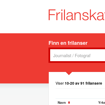
Finn en frilanser
Viser
10-20 av 91 frilansere
Navn
Yrke