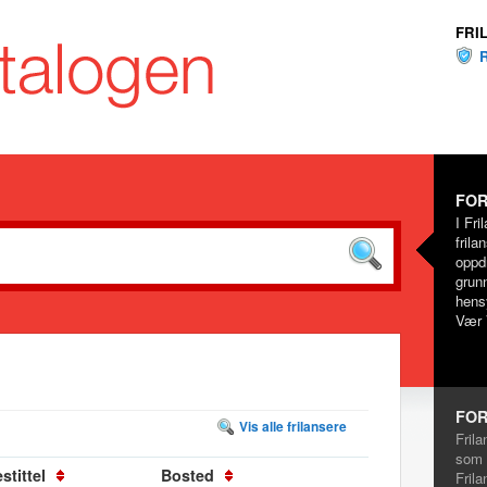
FRI
FOR
I Fri
frila
oppd
grunn
hensy
Vær 
FOR
Vis alle frilansere
Frila
som 
stittel
Bosted
Frila