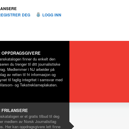
LANSERE
REGISTRER DEG
LOGG INN
 OPPDRAGSGIVERE
lanskatalogen finner du enkelt den
nseren du trenger til ditt journalistiske
rag. Medlemmer i NJ arbeider på
lag av retten til fri informasjon og
net til faglig integritet i samsvar med
Varsom- og Tekstreklameplakaten.
 FRILANSERE
nskatalogen er et gratis tilbud til deg
er medlem av Norsk Journalistlag
ns. Her kan oppdragsgivere lett finne