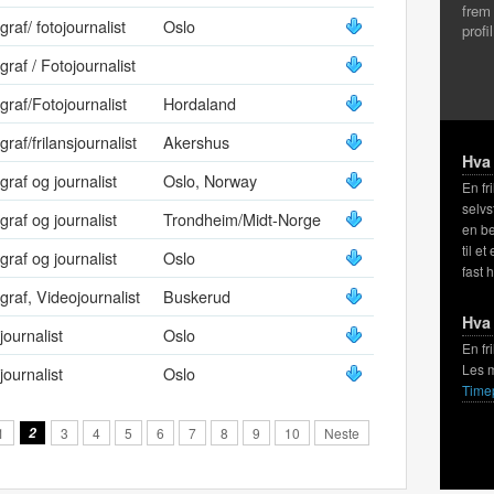
frem
graf/ fotojournalist
Oslo
profi
graf / Fotojournalist
graf/Fotojournalist
Hordaland
graf/frilansjournalist
Akershus
Hva 
graf og journalist
Oslo, Norway
En fr
selvs
graf og journalist
Trondheim/Midt-Norge
en be
til et
graf og journalist
Oslo
fast 
graf, Videojournalist
Buskerud
Hva 
journalist
Oslo
En fr
Les 
journalist
Oslo
Time
1
2
3
4
5
6
7
8
9
10
Neste