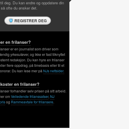
 til deg. Du kan endre og oppdatere din
l så ofte du ønsker det.
REGISTRER DEG
er en frilanser?
ilanser er en journalist som driver som
tendig yrkesutøver, og ikke er fast tilknyttet
stemt redaksjon. Du kan hyre en frilanser
 eller flere oppdrag, på timebasis eller til et
honorar. Du kan lese mer på
NJs nettsider.
koster en frilanser?
ilanser forhandler selv prisen på sitt arbeid.
mer om
Veiledende frilanssatser
,
NJ
pris
og
Rammeavtale for frilansere
.