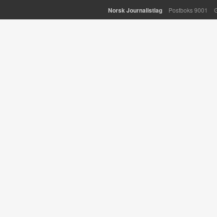
Norsk Journalistlag
Postboks 9001