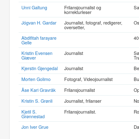
Unni Galtung
Frilansjournalist og
Sa
korrekturleser
Jógvan H. Gardar
Journalist, fotograf, redigerer,
Os
oversetter,
Abdifitah farayare
40
Gelle
Kristin Evensen
Journalist
Sø
Giæver
Tr
Kjerstin Gjengedal
Journalist
Be
Morten Golimo
Fotograf, Videojournalist
Bu
Åse Kari Gravråk
Frilansjournalist
Op
Kristin S. Grønli
Journalist, frilanser
No
Kjetil S.
Frilansjournalist.
Ro
Grønnestad
Jon Iver Grue
Da