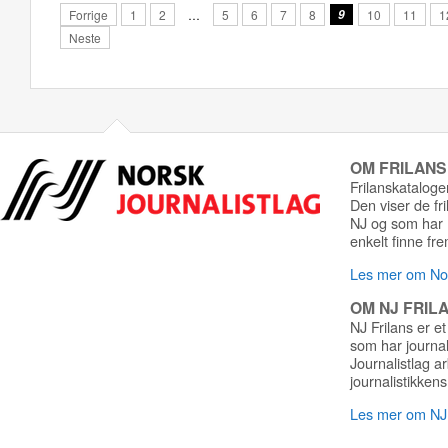
Forrige
1
2
…
5
6
7
8
9
10
11
1
Neste
OM FRILAN
Frilanskatalogen
Den viser de fr
NJ og som har r
enkelt finne fre
Les mer om Nor
OM NJ FRIL
NJ Frilans er et
som har journa
Journalistlag a
journalistikkens
Les mer om NJ 