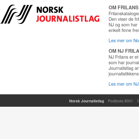
OM FRILAN
Frilanskatalogen
Den viser de fr
NJ og som har r
enkelt finne fre
Les mer om Nor
OM NJ FRIL
NJ Frilans er et
som har journa
Journalistlag a
journalistikkens
Les mer om NJ 
Norsk Journalistlag
Postboks 9001