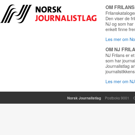
OM FRILAN
Frilanskatalogen
Den viser de fr
NJ og som har r
enkelt finne fre
Les mer om Nor
OM NJ FRIL
NJ Frilans er et
som har journa
Journalistlag a
journalistikkens
Les mer om NJ 
Norsk Journalistlag
Postboks 9001