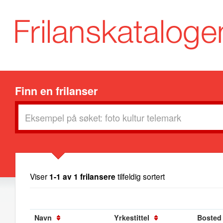
Finn en frilanser
Viser
1-1 av 1 frilansere
tilfeldig sortert
Navn
Yrkestittel
Bosted