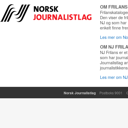
OM FRILAN
Frilanskatalogen
Den viser de fr
NJ og som har r
enkelt finne fre
Les mer om Nor
OM NJ FRIL
NJ Frilans er et
som har journa
Journalistlag a
journalistikkens
Les mer om NJ 
Norsk Journalistlag
Postboks 9001