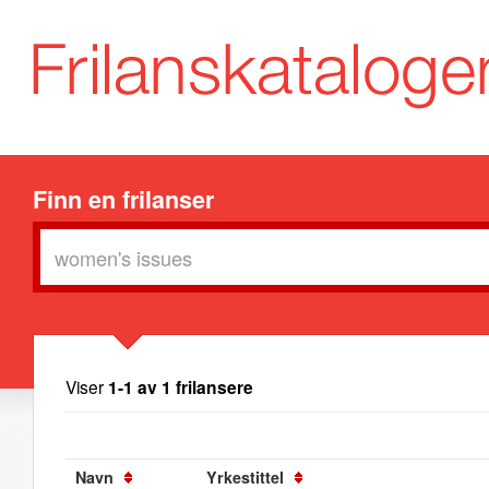
Finn en frilanser
Viser
1-1 av 1 frilansere
Navn
Yrkestittel