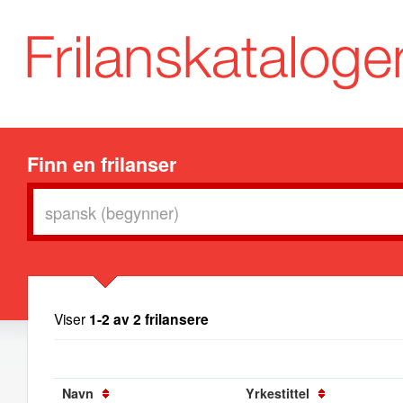
Finn en frilanser
Viser
1-2 av 2 frilansere
Navn
Yrkestittel