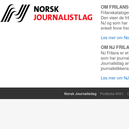
OM FRILAN
Frilanskatalogen
Den viser de fr
NJ og som har r
enkelt finne fre
Les mer om Nor
OM NJ FRIL
NJ Frilans er et
som har journa
Journalistlag a
journalistikkens
Les mer om NJ 
Norsk Journalistlag
Postboks 9001