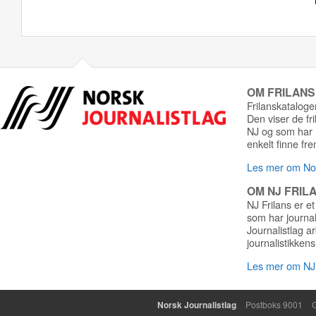
OM FRILAN
Frilanskatalogen
Den viser de fr
NJ og som har r
enkelt finne fre
Les mer om Nor
OM NJ FRIL
NJ Frilans er et
som har journa
Journalistlag a
journalistikkens
Les mer om NJ 
Norsk Journalistlag
Postboks 9001