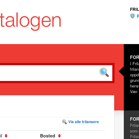
FRI
FOR
I Fri
frila
oppd
grunn
hensy
Vær 
FOR
Vis alle frilansere
Frila
som 
l
Bosted
Frila