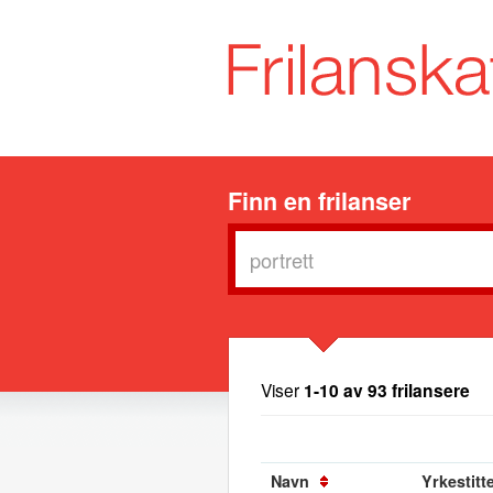
Finn en frilanser
Viser
1-10 av 93 frilansere
Navn
Yrkestitte