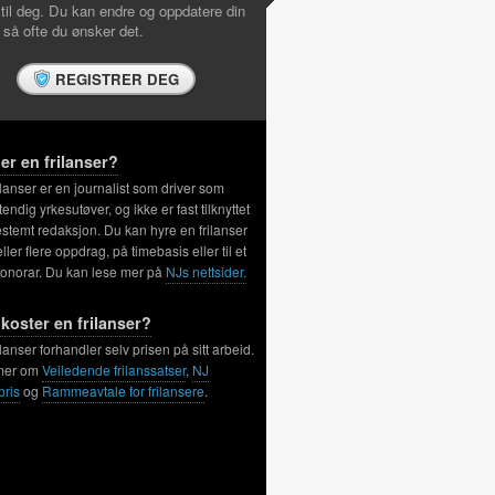
 til deg. Du kan endre og oppdatere din
l så ofte du ønsker det.
REGISTRER DEG
er en frilanser?
ilanser er en journalist som driver som
tendig yrkesutøver, og ikke er fast tilknyttet
stemt redaksjon. Du kan hyre en frilanser
 eller flere oppdrag, på timebasis eller til et
honorar. Du kan lese mer på
NJs nettsider.
koster en frilanser?
ilanser forhandler selv prisen på sitt arbeid.
mer om
Veiledende frilanssatser
,
NJ
pris
og
Rammeavtale for frilansere
.