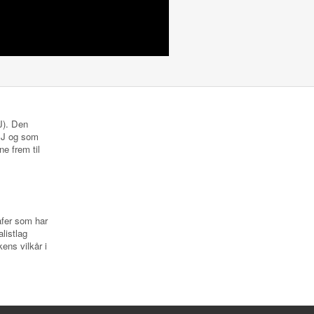
NJ). Den
 NJ og som
ne frem til
rafer som har
listlag
ens vilkår i