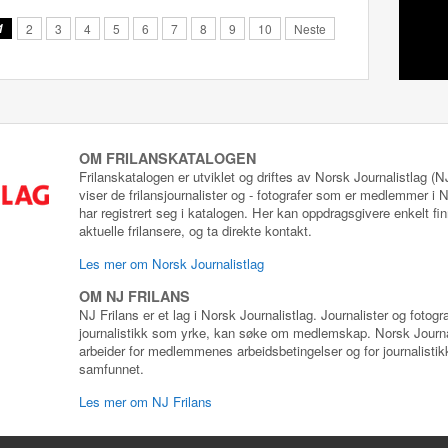
1
2
3
4
5
6
7
8
9
10
Neste
OM FRILANSKATALOGEN
Frilanskatalogen er utviklet og driftes av Norsk Journalistlag (
viser de frilansjournalister og - fotografer som er medlemmer i
har registrert seg i katalogen. Her kan oppdragsgivere enkelt fin
aktuelle frilansere, og ta direkte kontakt.
Les mer om Norsk Journalistlag
OM NJ FRILANS
NJ Frilans er et lag i Norsk Journalistlag. Journalister og fotog
journalistikk som yrke, kan søke om medlemskap. Norsk Journa
arbeider for medlemmenes arbeidsbetingelser og for journalistikk
samfunnet.
Les mer om NJ Frilans