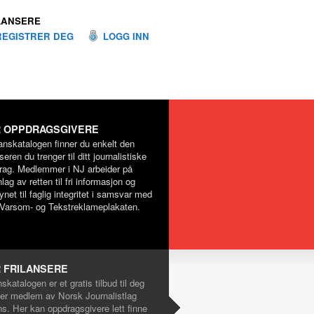
LANSERE
REGISTRER DEG
LOGG INN
 OPPDRAGSGIVERE
lanskatalogen finner du enkelt den
nseren du trenger til ditt journalistiske
rag. Medlemmer i NJ arbeider på
lag av retten til fri informasjon og
net til faglig integritet i samsvar med
Varsom- og Tekstreklameplakaten.
 FRILANSERE
nskatalogen er et gratis tilbud til deg
er medlem av Norsk Journalistlag
ns. Her kan oppdragsgivere lett finne