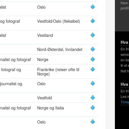
frem
list
Oslo
profi
 og fotograf
Vestfold/Oslo (fleksibel)
list
Vestland
Hva 
Nord-Østerdal, Innlandet
En fr
selvs
rnalist og fotograf
Norge
en be
til et
, fotograf og
Frankrike (reiser ofte til
fast 
Norge)
journalist og
Oslo
Hva 
En fr
Les 
Vestfold
Time
rnalist og fotograf
Norge og Italia
Oslo