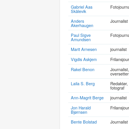
Gabriel Aas
Fotojourna
Skålevik
Anders
Journalist
Akerhaugen
Paul Sigve
Fotojourna
Amundsen
Marit Arnesen
journalist
Vigdis Askjem
Frilansjou
Rakel Benon
Journalist
oversetter
Laila S. Berg
Redaktør, 
fotograf
Ann-Magrit Berge
journalist
Jon Harald
Frilansjou
Bjørnsen
Bente Bolstad
Journalist